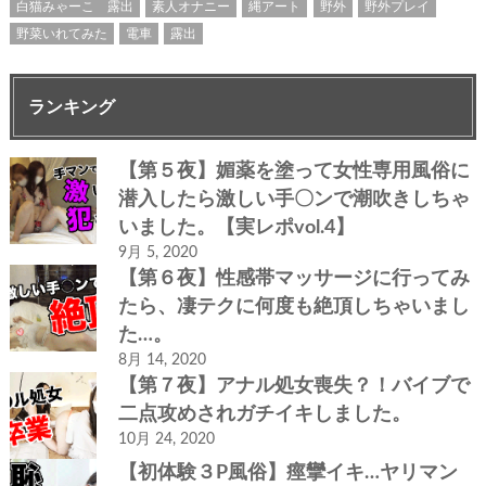
白猫みゃーこ 露出
素人オナニー
縄アート
野外
野外プレイ
野菜いれてみた
電車
露出
ランキング
【第５夜】媚薬を塗って女性専用風俗に
潜入したら激しい手〇ンで潮吹きしちゃ
いました。【実レポvol.4】
9月 5, 2020
【第６夜】性感帯マッサージに行ってみ
たら、凄テクに何度も絶頂しちゃいまし
た…。
8月 14, 2020
【第７夜】アナル処女喪失？！バイブで
二点攻めされガチイキしました。
10月 24, 2020
【初体験３P風俗】痙攣イキ…ヤリマン