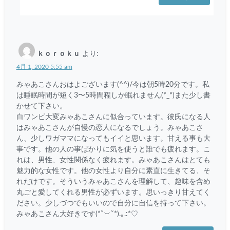
ｋｏｒｏｋｕ
より:
4月 1, 2020 5:55 am
みゃあこさんおはよございます(^^)/今は朝5時20分です。私
は睡眠時間が短く3〜5時間程しか眠れません(*_*)また少し書
かせて下さい。
白ワンピ大変みゃあこさんに似合っています。彼氏になる人
はみゃあこさんが自慢の恋人になるでしょう。みゃあこさ
ん、少しワガママになってもイイと思います。甘える事も大
事です。他の人の事ばかりに気を使うと誰でも疲れます。こ
れは、男性、女性関係なく疲れます。みゃあこさんはとても
魅力的な女性です。他の女性より自分に素直に生きてる、そ
れだけです。そういうみゃあこさんを理解して、趣味を含め
丸ごと愛してくれる男性が必ずいます。思いっきり甘えてく
ださい。少しづつでもいいので自分に自信を持って下さい。
みゃあこさん大好きです(*˘︶˘*).｡.:*♡