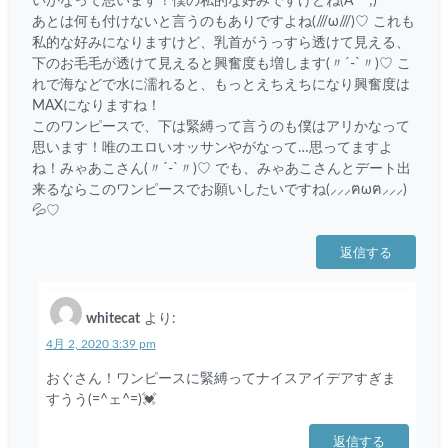
いかなって思います！僕の私的な好みですけどね(A^^;)
あとは何も付けないと言うのもありですよね(///ω///)♡ これも
私的な好みになりますけど、乳首がうっすら透けて見える、
下のお毛毛が透けて見えると興奮度も増します(〃´-`〃)♡ こ
れで海などで水に濡れると、もっとえちえちになり興奮度は
MAXになりますね！
このワンピースで、下は緊縛って言うのも僕はアリかなって
思います！唯のエロいオッサンやがなって…思ってますよ
ね！みゃあこさん(〃´-`〃)♡ でも、みゃあこさんとデート出
来るならこのワンピースでお願いしたいですね(⸝⸝⸝ฅωฅ⸝⸝⸝)
💦♡
返信する
whitecat
より:
4月 2, 2020 3:39 pm
おぐさん！ワンピースに緊縛ってナイスアイデアすぎま
すうう(=^ェ^=)💓
返信する