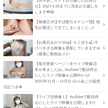
【みゃあこサイトお引越しのお知ら
せ】2027.4.30までに完全お引越しを
します📢😭
【無修正ずぼずぼ吸引オナニー🥰】陰
毛が復活してきてしまいました…//
【お風呂あがりVlog】ちくぽち🍒♪す
けべすぎる映像を更新していきます㊙
（最後に動画あり//）
【毎月更新ページ！生ライブ映像2】
冬が来ましたね…YouTubeで配信停止
にしたライブ映像を公開中(><)//
2025年11月～12月分♪みゃあこの徒然
日記つき❆
【ライブ生映像１】YouTubeで配信停
止にしたライブ映像を公開します(>