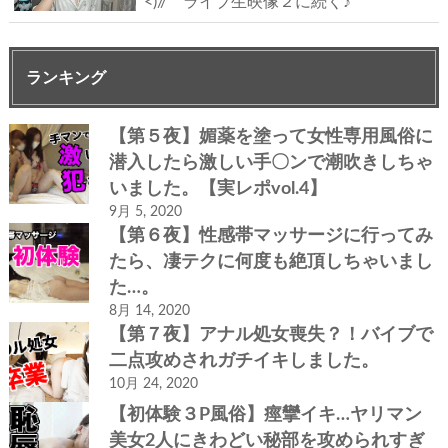
<)// ライブ生映像２に続く♪
ランキング
【第５夜】媚薬を塗って女性専用風俗に
潜入したら激しい手〇ンで潮吹きしちゃ
いました。【実レポvol.4】
9月 5, 2020
【第６夜】性感帯マッサージに行ってみ
たら、凄テクに何度も絶頂しちゃいまし
た…。
8月 14, 2020
【第７夜】アナル処女喪失？！バイブで
二点攻めされガチイキしました。
10月 24, 2020
【初体験３P風俗】痙攣イキ…ヤリマン
美女2人にきわどい秘部を攻められすぎ