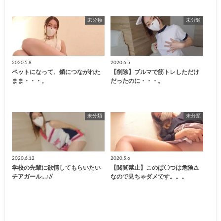
未分類
未分類
2020.5.8
2020.6.5
ペットになって、鎖につながれた
【削除】ブルマで筋トレしただけ
まま・・・。
だったのに・・・。
未分類
未分類
2020.6.12
2020.5.6
学校の先輩に欲情してもらいたい
【閲覧禁止】このぱ〇つは危険⚠
チアガール...♪//
なので見ちゃダメです。。。