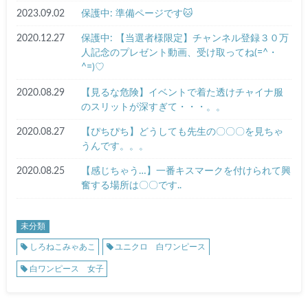
2023.09.02
保護中: 準備ページです🐱
2020.12.27
保護中: 【当選者様限定】チャンネル登録３０万
人記念のプレゼント動画、受け取ってね(=^・
^=)♡
2020.08.29
【見るな危険】イベントで着た透けチャイナ服
のスリットが深すぎて・・・。。
2020.08.27
【ぴちぴち】どうしても先生の〇〇〇を見ちゃ
うんです。。。
2020.08.25
【感じちゃう…】一番キスマークを付けられて興
奮する場所は〇〇です..
未分類
しろねこみゃあこ
ユニクロ 白ワンピース
白ワンピース 女子