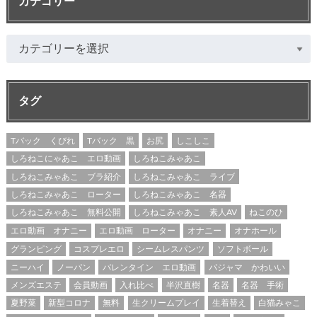
カテゴリー
タグ
Tバック くびれ
Tバック 黒
お尻
しこしこ
しろねこにゃあこ エロ動画
しろねこみゃあこ
しろねこみゃあこ ブラ紹介
しろねこみゃあこ ライブ
しろねこみゃあこ ローター
しろねこみゃあこ 名器
しろねこみゃあこ 無料公開
しろねこみゃあこ 素人AV
ねこのひ
エロ動画 オナニー
エロ動画 ローター
オナニー
オナホール
グランピング
コスプレエロ
シームレスパンツ
ソフトボール
ニーハイ
ノーパン
バレンタイン エロ動画
パジャマ かわいい
メンズエステ
会員動画
入れ比べ
半沢直樹
名器
名器 手術
夏野菜
新型コロナ
無料
生クリームプレイ
生着替え
白猫みゃこ