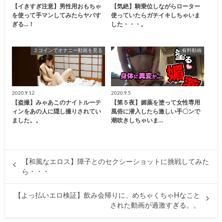
【イきすぎ注意】男性用おもちゃ
【気絶】騎乗位しながらローター
を使って手マンしてみたらヤバす
使っていたらガチイキしちゃいま
ぎる...！
した・・・。
２コインでオナニー動画を見る
有料動画
2020.9.12
2020.9.5
【盗撮】みゃあこのナイトルーテ
【第５夜】媚薬を塗って女性専用
ィンをあの人に隠し撮りされてい
風俗に潜入したら激しい手〇ンで
ました。。
潮吹きしちゃいま…
【和風なエロス】障子とのセクシーショットに挑戦してみた
ら・・・
【よっ払いエロ検証】飲み会帰りに、めちゃくちゃHなこと
された動画が過激すぎる。。