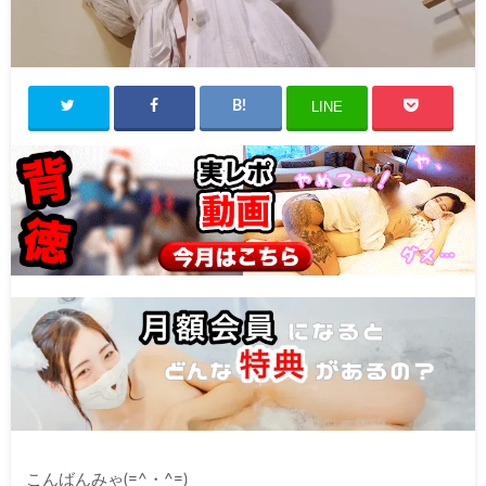
LINE
こんばんみゃ(=^・^=)