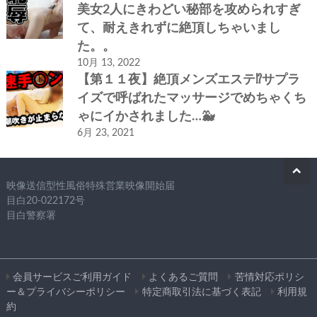
美女2人にきわどい秘部を攻められすぎ
て、耐えきれずに絶頂しちゃいまし
た。。
10月 13, 2022
【第１１夜】絶頂メンズエステ⁉サプラ
イズで呼ばれたマッサージでめちゃくち
ゃにイかされました…🐳
6月 23, 2021
映像送信型性風俗特殊営業映像開始届
目白20-022172号
目白警察署
会員サービスご利用ガイド
よくあるご質問
苦情対応ポリシ
ー＆プライバシーポリシー
特定商取引法に基づく表記
利用規
約