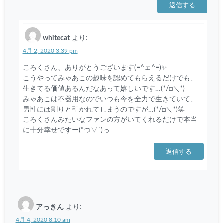
返信する
whitecat
より:
4月 2, 2020 3:39 pm
ころくさん、ありがとうございます(=^ェ^=)✨
こうやってみゃあこの趣味を認めてもらえるだけでも、
生きてる価値あるんだなあって嬉しいです…(*/□＼*)
みゃあこは不器用なのでいつも今を全力で生きていて、
男性には割りと引かれてしまうのですが…(*/□＼*)笑
ころくさんみたいなファンの方がいてくれるだけで本当
に十分幸せですー(*つ▽`)っ
返信する
アっきん
より:
4月 4, 2020 8:10 am