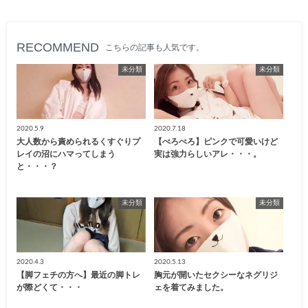
RECOMMEND
こちらの記事も人気です。
未分類
未分類
2020.5.9
2020.7.18
大人数から責められるくすぐりプ
【ぺろぺろ】ピンクで可愛いけど
レイの沼にハマってしまう
実は強力らしいアレ・・・。
と・・・？
未分類
未分類
2020.4.3
2020.5.13
【脚フェチの方へ】最近の脚トレ
胸元が開いたセクシーなネグリジ
が際どくて・・・
ェを着てみました。