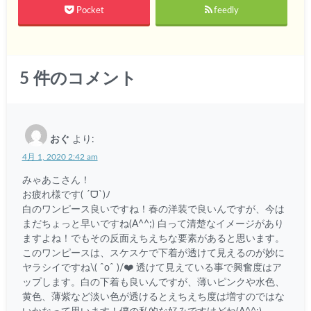
Pocket
feedly
5
件のコメント
おぐ
より:
4月 1, 2020 2:42 am
みゃあこさん！
お疲れ様です( ´ᗜ`)ﾉ
白のワンピース良いですね！春の洋装で良いんですが、今は
まだちょっと早いですね(A^^;) 白って清楚なイメージがあり
ますよね！でもその反面えちえちな要素があると思います。
このワンピースは、スケスケで下着が透けて見えるのが妙に
ヤラシイですね\( ˆoˆ )/❤️ 透けて見えている事で興奮度はア
ップします。白の下着も良いんですが、薄いピンクや水色、
黄色、薄紫など淡い色が透けるとえちえち度は増すのではな