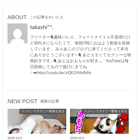
ABOUT
この記事をかいた人
takashi**.
フリーター🐈趣味バレエ、フォートナイト⚔️不器用だけ
ど前向きになりたくて、毎朝7時におはよう動画を投稿
しています。 みゃあこのブログに来てくださって本当
にありがとうございます✨🐈 あとエモくてセクシーな映
画好きです…🐈 あとはおもちゃが好き…。YouTubeは毎
日投稿してるので遊びにきてね
✨➡️http://youtu.be/yQK2thhdHhs
NEW POST
最新の記事
２コインでオナニー動画を見る
２コインでオナニー動画を見る
2020.10.9
2020.10.2