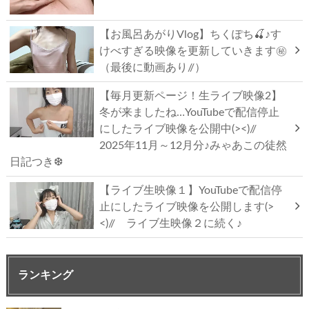
【お風呂あがりVlog】ちくぽち🍒♪す
けべすぎる映像を更新していきます㊙
（最後に動画あり//）
【毎月更新ページ！生ライブ映像2】
冬が来ましたね…YouTubeで配信停止
にしたライブ映像を公開中(><)//
2025年11月～12月分♪みゃあこの徒然
日記つき❆
【ライブ生映像１】YouTubeで配信停
止にしたライブ映像を公開します(>
<)// ライブ生映像２に続く♪
ランキング