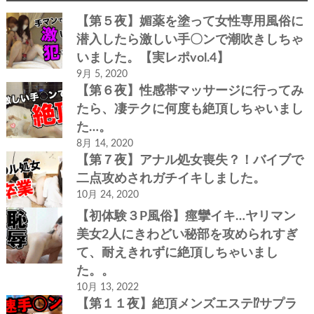
【第５夜】媚薬を塗って女性専用風俗に
潜入したら激しい手〇ンで潮吹きしちゃ
いました。【実レポvol.4】
9月 5, 2020
【第６夜】性感帯マッサージに行ってみ
たら、凄テクに何度も絶頂しちゃいまし
た…。
8月 14, 2020
【第７夜】アナル処女喪失？！バイブで
二点攻めされガチイキしました。
10月 24, 2020
【初体験３P風俗】痙攣イキ…ヤリマン
美女2人にきわどい秘部を攻められすぎ
て、耐えきれずに絶頂しちゃいまし
た。。
10月 13, 2022
【第１１夜】絶頂メンズエステ⁉サプラ