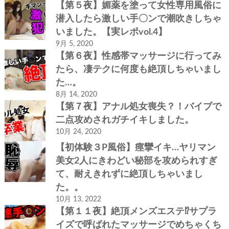
【第５夜】媚薬を塗って女性専用風俗に
潜入したら激しい手〇ンで潮吹きしちゃ
いました。【実レポvol.4】
9月 5, 2020
【第６夜】性感帯マッサージに行ってみ
たら、凄テクに何度も絶頂しちゃいまし
た…。
8月 14, 2020
【第７夜】アナル処女喪失？！バイブで
二点攻めされガチイキしました。
10月 24, 2020
【初体験３P風俗】痙攣イキ…ヤリマン
美女2人にきわどい秘部を攻められすぎ
て、耐えきれずに絶頂しちゃいまし
た。。
10月 13, 2022
【第１１夜】絶頂メンズエステ⁉サプラ
イズで呼ばれたマッサージでめちゃくち