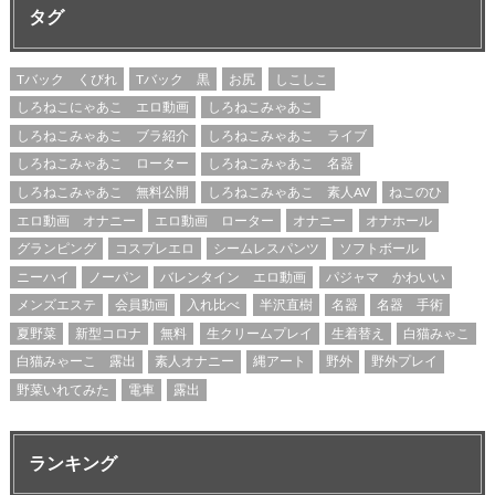
タグ
Tバック くびれ
Tバック 黒
お尻
しこしこ
しろねこにゃあこ エロ動画
しろねこみゃあこ
しろねこみゃあこ ブラ紹介
しろねこみゃあこ ライブ
しろねこみゃあこ ローター
しろねこみゃあこ 名器
しろねこみゃあこ 無料公開
しろねこみゃあこ 素人AV
ねこのひ
エロ動画 オナニー
エロ動画 ローター
オナニー
オナホール
グランピング
コスプレエロ
シームレスパンツ
ソフトボール
ニーハイ
ノーパン
バレンタイン エロ動画
パジャマ かわいい
メンズエステ
会員動画
入れ比べ
半沢直樹
名器
名器 手術
夏野菜
新型コロナ
無料
生クリームプレイ
生着替え
白猫みゃこ
白猫みゃーこ 露出
素人オナニー
縄アート
野外
野外プレイ
野菜いれてみた
電車
露出
ランキング