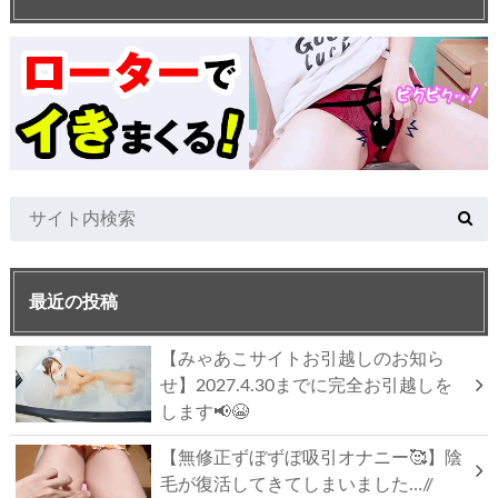
最近の投稿
【みゃあこサイトお引越しのお知ら
せ】2027.4.30までに完全お引越しを
します📢😭
【無修正ずぼずぼ吸引オナニー🥰】陰
毛が復活してきてしまいました…//